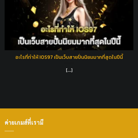
อะไรที่ทำให้ IOS97 เป็นเว็บสายปั่นนิยมมากที่สุดในปีนี้
[...]
ค่ายเกมส์ที่เรามี