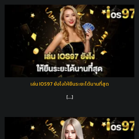
เล่น IOS97 ยังไงให้ยืนระยะได้นานที่สุด
[...]